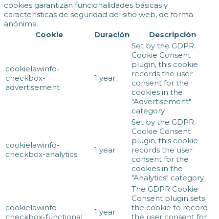
cookies garantizan funcionalidades básicas y
características de seguridad del sitio web, de forma
anónima.
Cookie
Duración
Descripción
Set by the GDPR
Cookie Consent
plugin, this cookie
cookielawinfo-
records the user
checkbox-
1 year
consent for the
advertisement
cookies in the
"Advertisement"
category.
Set by the GDPR
Cookie Consent
plugin, this cookie
cookielawinfo-
1 year
records the user
checkbox-analytics
consent for the
cookies in the
"Analytics" category.
The GDPR Cookie
Consent plugin sets
cookielawinfo-
the cookie to record
1 year
checkbox-functional
the user consent for