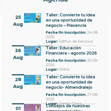
Ver más noticias
Taller: Convierte tu idea
25
en una oportunidad de
Aug
negocio – Plasencia
Fecha fin inscripción:
24-08-
2026
Lugar:
Edificio de Servicios
Sociales
Taller: Educación
26
Financiera – agosto 2026
Aug
Fecha fin inscripción:
25-08-
2026
Lugar:
Online
Taller: Convierte tu idea
28
en una oportunidad de
Aug
negocio- Almendralejo
Fecha fin inscripción:
27-08-
2026
Lugar:
Centro Cívico
Consejos de nuestras
01