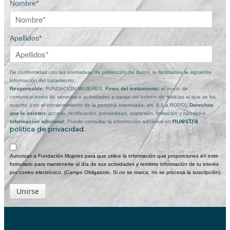
Nombre*
Apellidos*
De conformidad con las normativas de protección de datos, le facilitamos la siguiente
información del tratamiento:
Responsable:
FUNDACIÓN MUJERES,
Fines del tratamiento:
el envío de
comunicaciones de servicios o actividades a través del boletín de noticias al que se ha
suscrito (con el consentimiento de la persona interesada, art. 6.1.a RGPD).
Derechos
que le asisten:
acceso, rectificación, portabilidad, supresión, limitación y oposición.
nuestra
Información adicional:
Puede consultar la información adicional en
política de privacidad
.
Autorizas a Fundación Mujeres para que utilice la información que proporciones en este
formulario para mantenerte al día de sus actividades y remitirte información de tu interés
por correo electrónico. (Campo Obligatorio. Si no se marca, no se procesa la suscripción).
Unirse