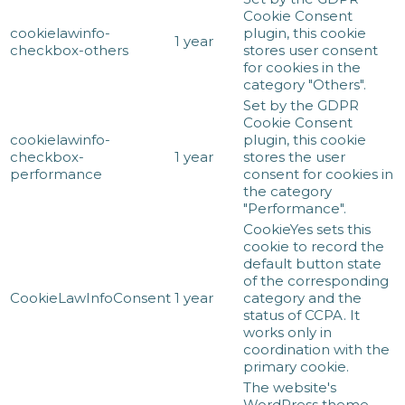
Cookie Consent
cookielawinfo-
plugin, this cookie
1 year
checkbox-others
stores user consent
for cookies in the
category "Others".
Set by the GDPR
Cookie Consent
cookielawinfo-
plugin, this cookie
checkbox-
1 year
stores the user
performance
consent for cookies in
the category
"Performance".
CookieYes sets this
cookie to record the
default button state
of the corresponding
CookieLawInfoConsent
1 year
category and the
status of CCPA. It
works only in
coordination with the
primary cookie.
The website's
WordPress theme