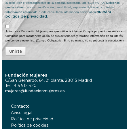
suscrito (con el consentimiento de la persona interesada, art. 6.1.a RGPD).
Derechos
que le asisten:
acceso, rectificación, portabilidad, supresión, limitación y oposición.
nuestra
Información adicional:
Puede consultar la información adicional en
política de privacidad
.
Autorizas a Fundación Mujeres para que utilice la información que proporciones en este
formulario para mantenerte al día de sus actividades y remitirte información de tu interés
por correo electrónico. (Campo Obligatorio. Si no se marca, no se procesa la suscripción).
Unirse
Fundación Mujeres
C/San Bernardo, 64, 2ª planta. 28015 Madrid
Tel.: 915 912 420
mujeres@fundacionmujeres.es
Contacto
Aviso legal
Política de privacidad
Política de cookies