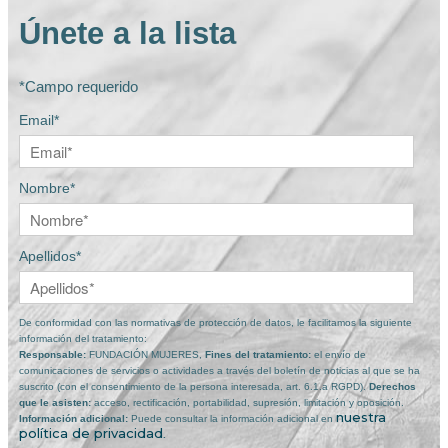
EL objetivo es Influir sobre las políticas
públicas para la protección y defensa de
Únete a la lista
los derechos de las mujeres y el fomento
de la igualdad
*Campo requerido
Saber más
Email*
Nombre*
Apellidos*
De conformidad con las normativas de protección de datos, le facilitamos la siguiente
información del tratamiento:
Responsable:
FUNDACIÓN MUJERES,
Fines del tratamiento:
el envío de
comunicaciones de servicios o actividades a través del boletín de noticias al que se ha
suscrito (con el consentimiento de la persona interesada, art. 6.1.a RGPD).
Derechos
que le asisten:
acceso, rectificación, portabilidad, supresión, limitación y oposición.
nuestra
Información adicional:
Puede consultar la información adicional en
política de privacidad
.