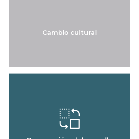
mujeres para su integración social y
laboral en el ejercicio de sus derechos de
ciudadanía
Cambio cultural
Saber más
Promover el cambio cultural para la
construcción de una sociedad igualitria
exenta de estereotipos sexistas
Saber más