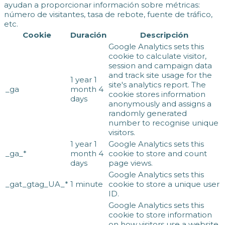
ayudan a proporcionar información sobre métricas:
número de visitantes, tasa de rebote, fuente de tráfico,
etc.
Cookie
Duración
Descripción
Google Analytics sets this
cookie to calculate visitor,
session and campaign data
and track site usage for the
1 year 1
site's analytics report. The
_ga
month 4
cookie stores information
days
anonymously and assigns a
randomly generated
number to recognise unique
visitors.
1 year 1
Google Analytics sets this
_ga_*
month 4
cookie to store and count
days
page views.
Google Analytics sets this
_gat_gtag_UA_*
1 minute
cookie to store a unique user
ID.
Google Analytics sets this
cookie to store information
on how visitors use a website