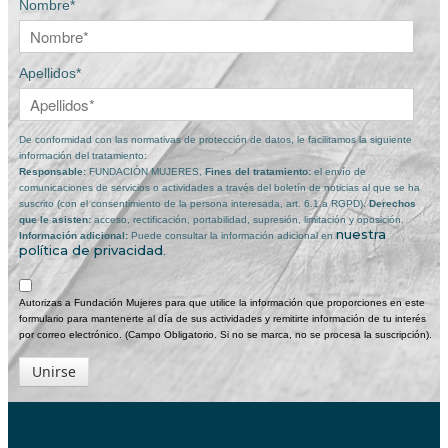
Nombre*
Apellidos*
De conformidad con las normativas de protección de datos, le facilitamos la siguiente
información del tratamiento:
Responsable:
FUNDACIÓN MUJERES,
Fines del tratamiento:
el envío de
comunicaciones de servicios o actividades a través del boletín de noticias al que se ha
suscrito (con el consentimiento de la persona interesada, art. 6.1.a RGPD).
Derechos
que le asisten:
acceso, rectificación, portabilidad, supresión, limitación y oposición.
nuestra
Información adicional:
Puede consultar la información adicional en
política de privacidad
.
Autorizas a Fundación Mujeres para que utilice la información que proporciones en este
formulario para mantenerte al día de sus actividades y remitirte información de tu interés
por correo electrónico. (Campo Obligatorio. Si no se marca, no se procesa la suscripción).
Unirse