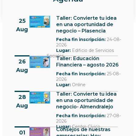
Ver más noticias
Taller: Convierte tu idea
25
en una oportunidad de
Aug
negocio – Plasencia
Fecha fin inscripción:
24-08-
2026
Lugar:
Edificio de Servicios
Sociales
Taller: Educación
26
Financiera – agosto 2026
Aug
Fecha fin inscripción:
25-08-
2026
Lugar:
Online
Taller: Convierte tu idea
28
en una oportunidad de
Aug
negocio- Almendralejo
Fecha fin inscripción:
27-08-
2026
Lugar:
Centro Cívico
Consejos de nuestras
01
empresarias: Hoy