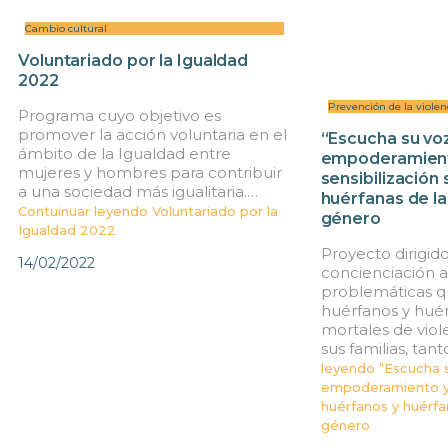
Cambio cultural
Voluntariado por la Igualdad
2022
Prevención de la violen
Programa cuyo objetivo es
promover la acción voluntaria en el
“Escucha su vo
ámbito de la Igualdad entre
empoderamien
mujeres y hombres para contribuir
sensibilización
a una sociedad más igualitaria.…
huérfanas de la
Contuinuar leyendo
Voluntariado por la
género
Igualdad 2022
Proyecto dirigido
14/02/2022
concienciación a
problemáticas q
huérfanos y huér
mortales de viol
sus familias, tan
leyendo
“Escucha s
empoderamiento y 
huérfanos y huérfa
género