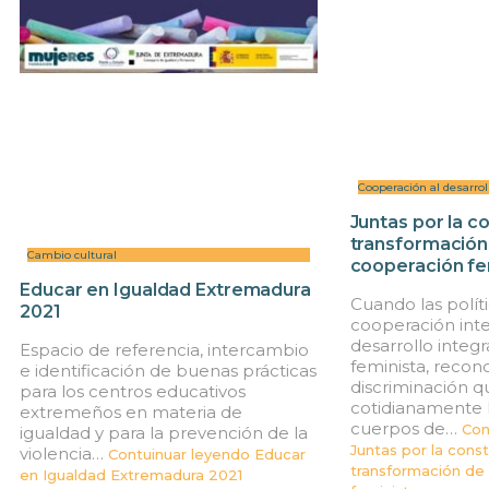
Cooperación al desarrol
Juntas por la c
transformación
Cambio cultural
cooperación fe
Educar en Igualdad Extremadura
Cuando las polít
2021
cooperación inte
desarrollo integ
Espacio de referencia, intercambio
feminista, recon
e identificación de buenas prácticas
discriminación q
para los centros educativos
cotidianamente la
extremeños en materia de
cuerpos de…
Con
igualdad y para la prevención de la
Juntas por la const
violencia…
Contuinuar leyendo
Educar
transformación de
en Igualdad Extremadura 2021