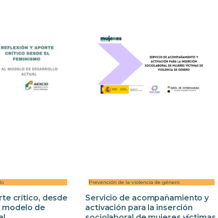
lo
Prevención de la violencia de género
rte crítico, desde
Servicio de acompañamiento y
l modelo de
activación para la inserción
al
sociolaboral de mujeres víctimas