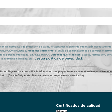
on las normativas de protección de datos, le facilitamos la siguiente información del tratamiento
FUNDACIÓN MUJERES,
Fines del tratamiento:
el envío de comunicaciones de servicios o activid
de la persona interesada, art. 6.1.a RGPD).
Derechos que le asisten:
acceso, rectificación, port
nuestra política de privacidad
 la información adicional en
.
ación Mujeres para que utilice la información que proporciones en este formulario para mantenerte
rónico. (Campo Obligatorio. Si no se marca, no se procesa la suscripción).
Certificados de calidad