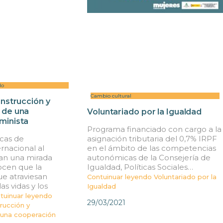
lo
Cambio cultural
onstrucción y
 de una
Voluntariado por la Igualdad
minista
Programa financiado con cargo a la
asignación tributaria del 0,7% IRPF
icas de
en el ámbito de las competencias
rnacional al
autonómicas de la Consejería de
ran una mirada
Igualdad, Políticas Sociales…
ocen que la
ue atraviesan
Contuinuar leyendo
Voluntariado por la
s vidas y los
Igualdad
tuinuar leyendo
29/03/2021
rucción y
 una cooperación