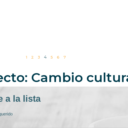
4
1
2
3
5
6
7
ecto: Cambio cultur
 a la lista
uerido