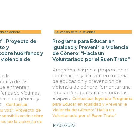
cia de género
Educación para la igualdad
z”: Proyecto de
Programa para Educar en
to y
Igualdad y Prevenir la Violencia
 sobre huérfanos y
de Género: “Hacia un
 violencia de
Voluntariado por el Buen Trato”
Programa dirigido a proporcionar
información y difusión en materia
 a la
de educación y prevención de
cerca de las
violencia de género, fomentar una
ue enfrentan
educación igualitaria en todas las
fanas de víctimas
etapas…
encia de género y
Contuinuar leyendo
Programa
to…
para Educar en Igualdad y Prevenir la
Contuinuar
Violencia de Género: “Hacia un
u voz”: Proyecto de
Voluntariado por el Buen Trato”
sensibilización sobre
nas de la violencia de
14/02/2022