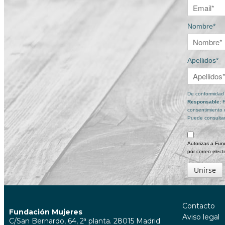
Nombre*
Apellidos*
De conformidad c
Responsable:
consentimiento 
Puede consultar
Autorizas a Fund
por correo elect
Unirse
Contacto
Fundación Mujeres
Aviso legal
C/San Bernardo, 64, 2ª planta. 28015 Madrid