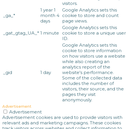
visitors.
1 year 1
Google Analytics sets this
_ga_*
month 4
cookie to store and count
days
page views.
Google Analytics sets this
_gat_gtag_UA_*
1 minute
cookie to store a unique user
ID.
Google Analytics sets this
cookie to store information
on how visitors use a website
while also creating an
analytics report of the
_gid
1 day
website's performance.
Some of the collected data
includes the number of
visitors, their source, and the
pages they visit
anonymously.
Advertisement
Advertisement
Advertisement cookies are used to provide visitors with
relevant ads and marketing campaigns. These cookies
track visitors across websites and collect information to