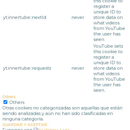
this cookie to
register a
unique ID to
yt.innertube::nextId
never
store data on
what videos
from YouTube
the user has
seen.
YouTube sets
this cookie to
register a
unique ID to
yt.innertube::requests
never
store data on
what videos
from YouTube
the user has
seen.
Others
Others
Otras cookies no categorizadas son aquellas que están
siendo analizadas y aún no han sido clasificadas en
ninguna categoría.
GUARDAR Y ACEPTAR
Funciona con