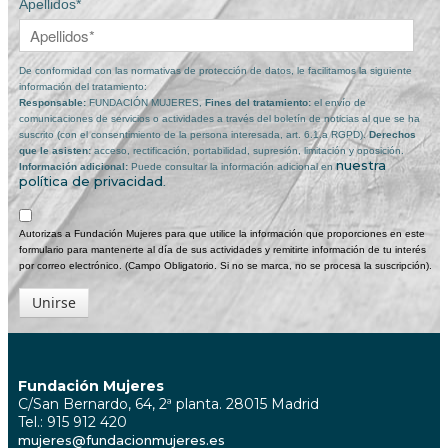
Apellidos*
De conformidad con las normativas de protección de datos, le facilitamos la siguiente
información del tratamiento:
Responsable:
FUNDACIÓN MUJERES,
Fines del tratamiento:
el envío de
comunicaciones de servicios o actividades a través del boletín de noticias al que se ha
suscrito (con el consentimiento de la persona interesada, art. 6.1.a RGPD).
Derechos
que le asisten:
acceso, rectificación, portabilidad, supresión, limitación y oposición.
nuestra
Información adicional:
Puede consultar la información adicional en
política de privacidad
.
Autorizas a Fundación Mujeres para que utilice la información que proporciones en este
formulario para mantenerte al día de sus actividades y remitirte información de tu interés
por correo electrónico. (Campo Obligatorio. Si no se marca, no se procesa la suscripción).
Unirse
Fundación Mujeres
C/San Bernardo, 64, 2ª planta. 28015 Madrid
Tel.: 915 912 420
mujeres@fundacionmujeres.es