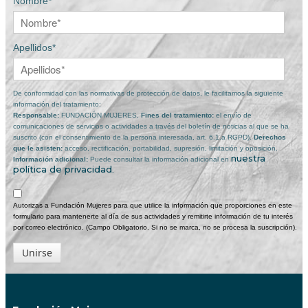
Nombre*
Apellidos*
De conformidad con las normativas de protección de datos, le facilitamos la siguiente
información del tratamiento:
Responsable:
FUNDACIÓN MUJERES,
Fines del tratamiento:
el envío de
comunicaciones de servicios o actividades a través del boletín de noticias al que se ha
suscrito (con el consentimiento de la persona interesada, art. 6.1.a RGPD).
Derechos
que le asisten:
acceso, rectificación, portabilidad, supresión, limitación y oposición.
nuestra
Información adicional:
Puede consultar la información adicional en
política de privacidad
.
Autorizas a Fundación Mujeres para que utilice la información que proporciones en este
formulario para mantenerte al día de sus actividades y remitirte información de tu interés
por correo electrónico. (Campo Obligatorio. Si no se marca, no se procesa la suscripción).
Unirse