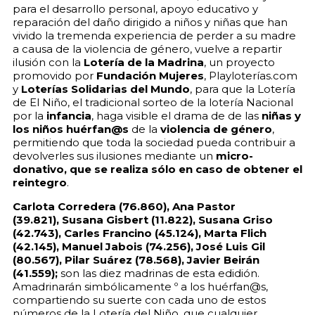
para el desarrollo personal, apoyo educativo y
reparación del daño dirigido a niños y niñas que han
vivido la tremenda experiencia de perder a su madre
a causa de la violencia de género, vuelve a repartir
ilusión con la
Lotería de la Madrina
, un proyecto
promovido por
Fundación Mujeres
, Playloterías.com
y
Loterías
Solidarias del Mundo
, para que la Lotería
de El Niño, el tradicional sorteo de la lotería Nacional
por la
infancia
, haga visible el drama de de las
niñas y
los niños huérfan@s
de la
violencia de género
,
permitiendo que toda la sociedad pueda contribuir a
devolverles sus ilusiones mediante un
micro-
donativo, que se realiza sólo en caso de obtener el
reintegro
.
Carlota Corredera (76.860), Ana Pastor
(39.821),
Susana Gisbert (11.822), Susana Griso
(42.743), Carles
Francino (45.124), Marta Flich
(42.145), Manuel Jabois
(74.256), José Luis Gil
(80.567), Pilar Suárez (78.568),
Javier Beirán
(41.559);
son las diez madrinas de esta edidión.
Amadrinarán simbólicamente º a los huérfan@s,
compartiendo su suerte con cada uno de estos
números de la Lotería del Niño, que cualquier