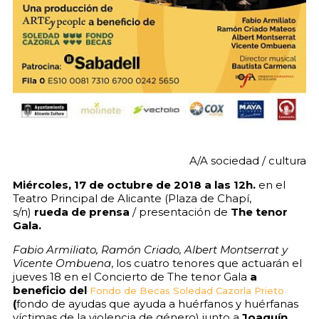
A/A sociedad / cultura
Miércoles, 17 de octubre de 2018 a las 12h.
en el
Teatro Principal de Alicante (Plaza de Chapí,
s/n)
rueda de prensa
/ presentación de
The tenor
Gala.
Fabio Armiliato, Ramón Criado, Albert Montserrat y
Vicente Ombuena
, los cuatro tenores que actuarán el
jueves 18 en el Concierto de The tenor Gala
a
beneficio del
Fondo de Becas Soledad Cazorla Prieto
(
fondo de ayudas que ayuda a huérfanos y huérfanas
víctimas de la violencia de género) junto a
Joaquín