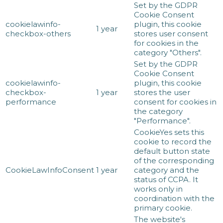
Set by the GDPR
Cookie Consent
cookielawinfo-
plugin, this cookie
1 year
checkbox-others
stores user consent
for cookies in the
category "Others".
Set by the GDPR
Cookie Consent
cookielawinfo-
plugin, this cookie
checkbox-
1 year
stores the user
performance
consent for cookies in
the category
"Performance".
CookieYes sets this
cookie to record the
default button state
of the corresponding
CookieLawInfoConsent
1 year
category and the
status of CCPA. It
works only in
coordination with the
primary cookie.
The website's