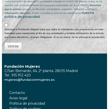
comunicaciones de servicios o actividades a través del boletín de noticias al que se ha
suscrito (con el consentimiento de la persona interesada, art. 6.1.a RGPD).
Derechos
que le asisten:
acceso, rectificación, portabilidad, supresión, limitación y oposición.
nuestra
Información adicional:
Puede consultar la información adicional en
política de privacidad
.
Autorizas a Fundación Mujeres para que utilice la información que proporciones en este
formulario para mantenerte al día de sus actividades y remitirte información de tu interés
por correo electrónico. (Campo Obligatorio. Si no se marca, no se procesa la suscripción).
Unirse
Fundación Mujeres
C/San Bernardo, 64, 2ª planta. 28015 Madrid
Tel.: 915 912 420
mujeres@fundacionmujeres.es
Contacto
Aviso legal
Política de privacidad
Política de cookies