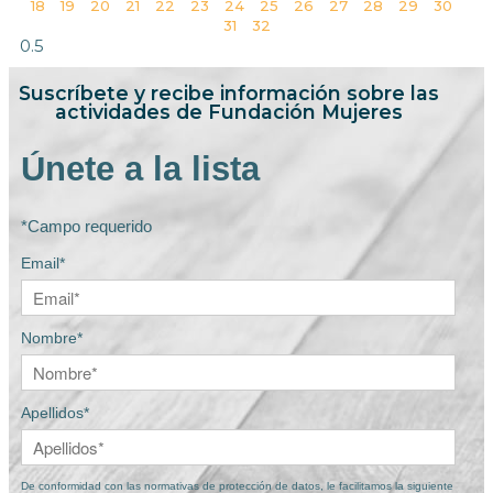
18
19
20
21
22
23
24
25
26
27
28
29
30
31
32
Suscríbete y recibe información sobre las
actividades de Fundación Mujeres
Únete a la lista
*Campo requerido
Email*
Nombre*
Apellidos*
De conformidad con las normativas de protección de datos, le facilitamos la siguiente