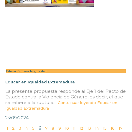
Educación para la igualdad
Educar en Igualdad Extremadura
La presente propuesta responde al Eje 1 del Pacto de
Estado contra la Violencia de Género, es decir, el que
se refiere a la ruptura…
Contuinuar leyendo
Educar en
Igualdad Extremadura
25/09/2024
6
1
2
3
4
5
7
8
9
10
11
12
13
14
15
16
17