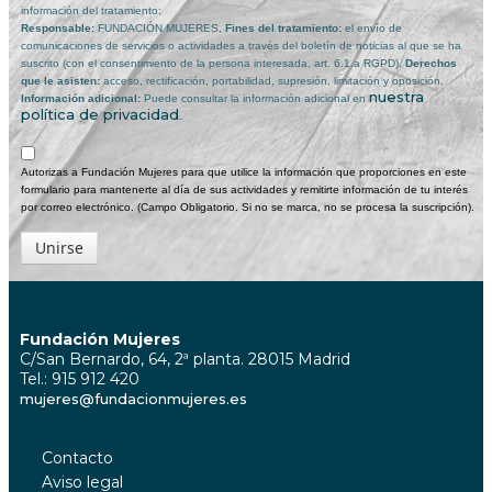
información del tratamiento:
Responsable:
FUNDACIÓN MUJERES,
Fines del tratamiento:
el envío de
comunicaciones de servicios o actividades a través del boletín de noticias al que se ha
suscrito (con el consentimiento de la persona interesada, art. 6.1.a RGPD).
Derechos
que le asisten:
acceso, rectificación, portabilidad, supresión, limitación y oposición.
nuestra
Información adicional:
Puede consultar la información adicional en
política de privacidad
.
Autorizas a Fundación Mujeres para que utilice la información que proporciones en este
formulario para mantenerte al día de sus actividades y remitirte información de tu interés
por correo electrónico. (Campo Obligatorio. Si no se marca, no se procesa la suscripción).
Unirse
Fundación Mujeres
C/San Bernardo, 64, 2ª planta. 28015 Madrid
Tel.: 915 912 420
mujeres@fundacionmujeres.es
Contacto
Aviso legal