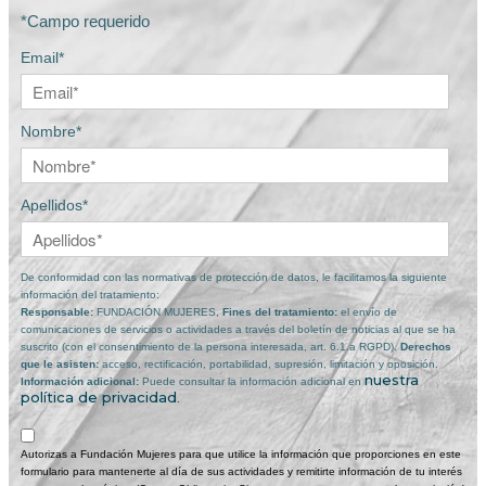
*Campo requerido
Email*
Nombre*
Apellidos*
De conformidad con las normativas de protección de datos, le facilitamos la siguiente
información del tratamiento:
Responsable:
FUNDACIÓN MUJERES,
Fines del tratamiento:
el envío de
comunicaciones de servicios o actividades a través del boletín de noticias al que se ha
suscrito (con el consentimiento de la persona interesada, art. 6.1.a RGPD).
Derechos
que le asisten:
acceso, rectificación, portabilidad, supresión, limitación y oposición.
nuestra
Información adicional:
Puede consultar la información adicional en
política de privacidad
.
Autorizas a Fundación Mujeres para que utilice la información que proporciones en este
formulario para mantenerte al día de sus actividades y remitirte información de tu interés