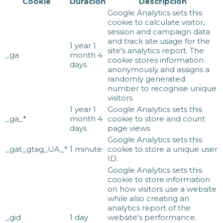
Cookie
Duración
Descripción
Google Analytics sets this
cookie to calculate visitor,
session and campaign data
and track site usage for the
1 year 1
site's analytics report. The
_ga
month 4
cookie stores information
days
anonymously and assigns a
randomly generated
number to recognise unique
visitors.
1 year 1
Google Analytics sets this
_ga_*
month 4
cookie to store and count
days
page views.
Google Analytics sets this
_gat_gtag_UA_*
1 minute
cookie to store a unique user
ID.
Google Analytics sets this
cookie to store information
on how visitors use a website
while also creating an
analytics report of the
_gid
1 day
website's performance.