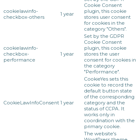
Cookie Consent
cookielawinfo-
plugin, this cookie
1 year
checkbox-others
stores user consent
for cookies in the
category "Others".
Set by the GDPR
Cookie Consent
cookielawinfo-
plugin, this cookie
checkbox-
1 year
stores the user
performance
consent for cookies in
the category
"Performance".
CookieYes sets this
cookie to record the
default button state
of the corresponding
CookieLawInfoConsent
1 year
category and the
status of CCPA. It
works only in
coordination with the
primary cookie.
The website's
WordPress theme