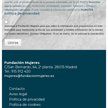
suscrito (con el consentimiento de la persona interesada, art. 6.1.a RGPD).
Derechos
que le asisten:
acceso, rectificación, portabilidad, supresión, limitación y oposición.
nuestra
Información adicional:
Puede consultar la información adicional en
política de privacidad
.
Autorizas a Fundación Mujeres para que utilice la información que proporciones en este
formulario para mantenerte al día de sus actividades y remitirte información de tu interés
por correo electrónico. (Campo Obligatorio. Si no se marca, no se procesa la suscripción).
Unirse
Fundación Mujeres
C/San Bernardo, 64, 2ª planta. 28015 Madrid
Tel.: 915 912 420
mujeres@fundacionmujeres.es
Contacto
Aviso legal
Política de privacidad
Política de cookies