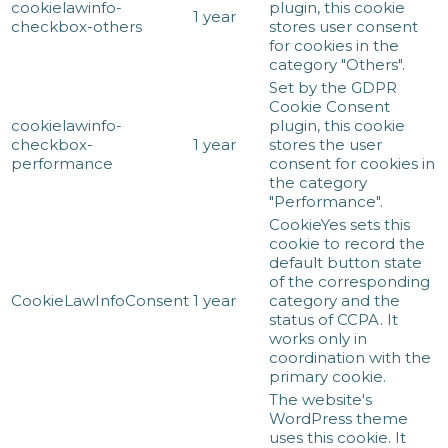
cookielawinfo-
plugin, this cookie
1 year
checkbox-others
stores user consent
for cookies in the
category "Others".
Set by the GDPR
Cookie Consent
cookielawinfo-
plugin, this cookie
checkbox-
1 year
stores the user
performance
consent for cookies in
the category
"Performance".
CookieYes sets this
cookie to record the
default button state
of the corresponding
CookieLawInfoConsent
1 year
category and the
status of CCPA. It
works only in
coordination with the
primary cookie.
The website's
WordPress theme
uses this cookie. It