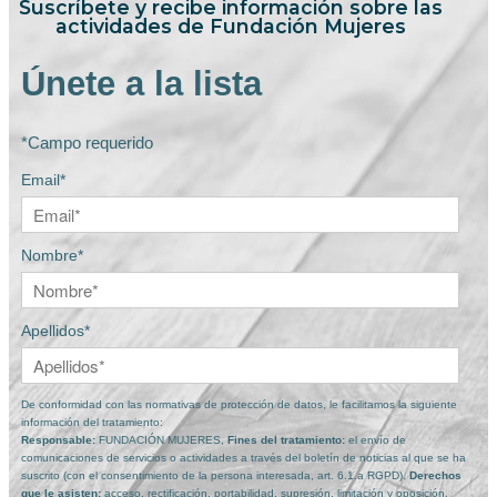
Suscríbete y recibe información sobre las
actividades de Fundación Mujeres
Únete a la lista
*Campo requerido
Email*
Nombre*
Apellidos*
De conformidad con las normativas de protección de datos, le facilitamos la siguiente
información del tratamiento:
Responsable:
FUNDACIÓN MUJERES,
Fines del tratamiento:
el envío de
comunicaciones de servicios o actividades a través del boletín de noticias al que se ha
suscrito (con el consentimiento de la persona interesada, art. 6.1.a RGPD).
Derechos
que le asisten:
acceso, rectificación, portabilidad, supresión, limitación y oposición.